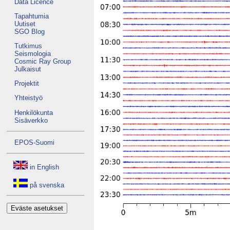
Data Licence
Tapahtumia
Uutiset
SGO Blog
Tutkimus
Seismologia
Cosmic Ray Group
Julkaisut
Projektit
Yhteistyö
Henkilökunta
Sisäverkko
EPOS-Suomi
in English
på svenska
Eväste asetukset