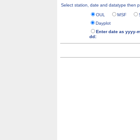
Select station, date and datatype then p
OUL
MSF
Dayplot
Enter date as yyyy-
dd: