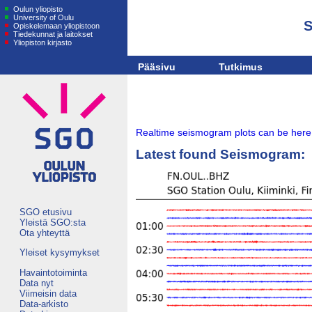
Oulun yliopisto
University of Oulu
S
Opiskelemaan yliopistoon
Tiedekunnat ja laitokset
Yliopiston kirjasto
Pääsivu
Tutkimus
Realtime seismogram plots can be here
Latest found Seismogram:
SGO etusivu
Yleistä SGO:sta
Ota yhteyttä
Yleiset kysymykset
Havaintotoiminta
Data nyt
Viimeisin data
Data-arkisto